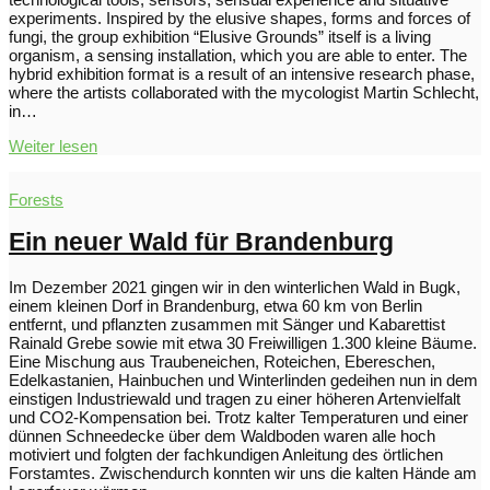
experiments. Inspired by the elusive shapes, forms and forces of
fungi, the group exhibition “Elusive Grounds” itself is a living
organism, a sensing installation, which you are able to enter. The
hybrid exhibition format is a result of an intensive research phase,
where the artists collaborated with the mycologist Martin Schlecht,
in…
Weiter lesen
Forests
Ein neuer Wald für Brandenburg
Im Dezember 2021 gingen wir in den winterlichen Wald in Bugk,
einem kleinen Dorf in Brandenburg, etwa 60 km von Berlin
entfernt, und pflanzten zusammen mit Sänger und Kabarettist
Rainald Grebe sowie mit etwa 30 Freiwilligen 1.300 kleine Bäume.
Eine Mischung aus Traubeneichen, Roteichen, Ebereschen,
Edelkastanien, Hainbuchen und Winterlinden gedeihen nun in dem
einstigen Industriewald und tragen zu einer höheren Artenvielfalt
und CO2-Kompensation bei. Trotz kalter Temperaturen und einer
dünnen Schneedecke über dem Waldboden waren alle hoch
motiviert und folgten der fachkundigen Anleitung des örtlichen
Forstamtes. Zwischendurch konnten wir uns die kalten Hände am