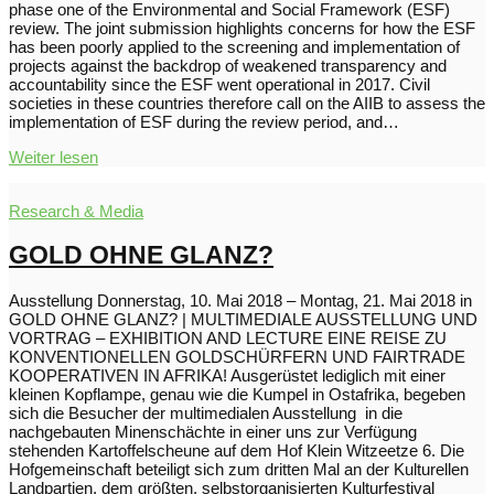
phase one of the Environmental and Social Framework (ESF)
review. The joint submission highlights concerns for how the ESF
has been poorly applied to the screening and implementation of
projects against the backdrop of weakened transparency and
accountability since the ESF went operational in 2017. Civil
societies in these countries therefore call on the AIIB to assess the
implementation of ESF during the review period, and…
Weiter lesen
Research & Media
GOLD OHNE GLANZ?
Ausstellung Donnerstag, 10. Mai 2018 – Montag, 21. Mai 2018 in
GOLD OHNE GLANZ? | MULTIMEDIALE AUSSTELLUNG UND
VORTRAG – EXHIBITION AND LECTURE EINE REISE ZU
KONVENTIONELLEN GOLDSCHÜRFERN UND FAIRTRADE
KOOPERATIVEN IN AFRIKA! Ausgerüstet lediglich mit einer
kleinen Kopflampe, genau wie die Kumpel in Ostafrika, begeben
sich die Besucher der multimedialen Ausstellung in die
nachgebauten Minenschächte in einer uns zur Verfügung
stehenden Kartoffelscheune auf dem Hof Klein Witzeetze 6. Die
Hofgemeinschaft beteiligt sich zum dritten Mal an der Kulturellen
Landpartien, dem größten, selbstorganisierten Kulturfestival