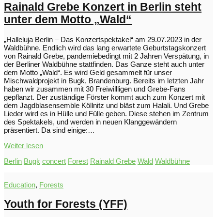
Rainald Grebe Konzert in Berlin steht
unter dem Motto „Wald“
„Halleluja Berlin – Das Konzertspektakel“ am 29.07.2023 in der
Waldbühne. Endlich wird das lang erwartete Geburtstagskonzert
von Rainald Grebe, pandemiebedingt mit 2 Jahren Verspätung, in
der Berliner Waldbühne stattfinden. Das Ganze steht auch unter
dem Motto „Wald“. Es wird Geld gesammelt für unser
Mischwaldprojekt in Bugk, Brandenburg. Bereits im letzten Jahr
haben wir zusammen mit 30 Freiwillligen und Grebe-Fans
gepflanzt. Der zuständige Förster kommt auch zum Konzert mit
dem Jagdblasensemble Köllnitz und bläst zum Halali. Und Grebe
Lieder wird es in Hülle und Fülle geben. Diese stehen im Zentrum
des Spektakels, und werden in neuen Klanggewändern
präsentiert. Da sind einige:…
Weiter lesen
Berlin
Bugk
concert
Forest
Rainald Grebe
Wald
Waldbühne
Education
,
Forests
Youth for Forests (YFF)