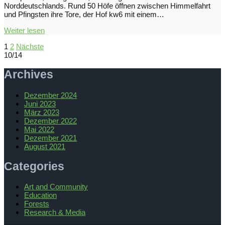
Norddeutschlands. Rund 50 Höfe öffnen zwischen Himmelfahrt
und Pfingsten ihre Tore, der Hof kw6 mit einem…
Weiter lesen
Seitennummerierung
1
2
Nächste
10/14
der
Beiträge
Archives
Dezember 2024
Juni 2023
März 2023
Dezember 2022
Mai 2022
Dezember 2021
August 2021
Categories
Art and Community
Education
Forests
Research & Media