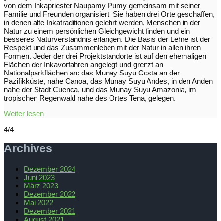
von dem Inkapriester Naupamy Pumy gemeinsam mit seiner
Familie und Freunden organisiert. Sie haben drei Orte geschaffen,
in denen alte Inkatraditionen gelehrt werden, Menschen in der
Natur zu einem persönlichen Gleichgewicht finden und ein
besseres Naturverständnis erlangen. Die Basis der Lehre ist der
Respekt und das Zusammenleben mit der Natur in allen ihren
Formen. Jeder der drei Projektstandorte ist auf den ehemaligen
Flächen der Inkavorfahren angelegt und grenzt an
Nationalparkflächen an: das Munay Suyu Costa an der
Pazifikküste, nahe Canoa, das Munay Suyu Andes, in den Anden
nahe der Stadt Cuenca, und das Munay Suyu Amazonia, im
tropischen Regenwald nahe des Ortes Tena, gelegen.
Weiter lesen
4/4
Archives
Dezember 2024
Juni 2023
März 2023
Dezember 2022
Mai 2022
Dezember 2021
August 2021