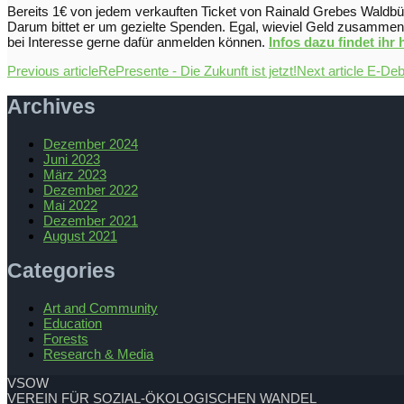
Bereits 1€ von jedem verkauften Ticket von Rainald Grebes Waldb
Darum bittet er um gezielte Spenden. Egal, wieviel Geld zusammenk
bei Interesse gerne dafür anmelden können.
Infos dazu findet ihr
Previous article
RePresente - Die Zukunft ist jetzt!
Next article
E-Deb
Archives
Dezember 2024
Juni 2023
März 2023
Dezember 2022
Mai 2022
Dezember 2021
August 2021
Categories
Art and Community
Education
Forests
Research & Media
VSOW
VEREIN FÜR SOZIAL-ÖKOLOGISCHEN WANDEL