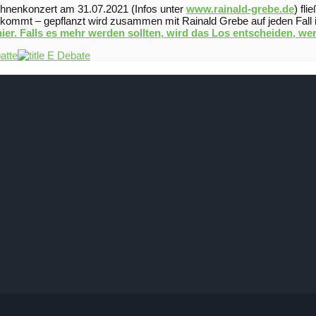
ühnenkonzert am 31.07.2021 (Infos unter
www.rainald-grebe.de
) fl
ommt – gepflanzt wird zusammen mit Rainald Grebe auf jeden Fall im H
 hier. Falls es mehr werden sollten, wird das Los entscheiden, we
atte