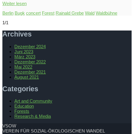
Weiter lesen
Berlin
Bugk
concert
Forest
Rainald Grebe
Wald
Waldbühne
1/1
Archives
Dezember 2024
Juni 2023
März 2023
Dezember 2022
Mai 2022
Dezember 2021
August 2021
Categories
Art and Community
Education
Forests
Research & Media
VSOW
VEREIN FÜR SOZIAL-ÖKOLOGISCHEN WANDEL